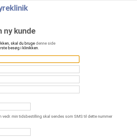
reklinik
m ny kunde
nikken, skal du bruge
denne side
ørste besøg i klinikken.
n vedr. min tidsbestilling skal sendes som SMS til dette nummer