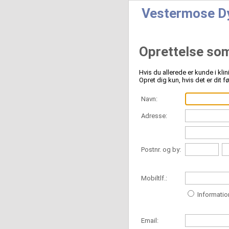
Vestermose Dy
Oprettelse so
Hvis du allerede er kunde i kli
Opret dig kun, hvis det er dit f
Navn:
Adresse:
Postnr. og by:
Mobiltlf.:
Informatio
Email: