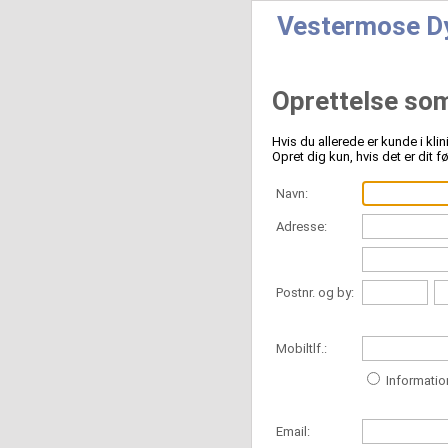
Vestermose Dy
Oprettelse so
Hvis du allerede er kunde i kli
Opret dig kun, hvis det er dit f
Navn:
Adresse:
Postnr. og by:
Mobiltlf.:
Informatio
Email: