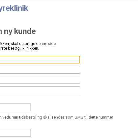
reklinik
m ny kunde
nikken, skal du bruge
denne side
ørste besøg i klinikken.
n vedr. min tidsbestilling skal sendes som SMS til dette nummer